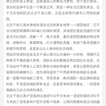
林立的街道上奔波，追逐着自己的事业与梦想。对于他们来说，
居住的选择不仅是一个栖息之所，更是一种生活态度的表达。位
于北京朝阳区的北京千禧公寓，正是这群现代都市人理想的家
园。
北京千禧公寓本身就坐落在北京的黄金地带——国贸地区，它不
仅与国贸商圈和CBD核心区隔街相望，其地理位置的优越性可谓
是无可比拟的。想象一下，每天清晨，窗外是熙熙攘攘的商业帝
国，傍晚时分，夜幕降临，灯火通明的高楼，构成了最具震撼力
的都市风景线，这是多么让人激动的生活画面。
周边环境便利也是北京千禧公寓引以为傲的一大特色。周围不乏
商务写字楼的庞大群落，国际企业的旗舰店和总部比比皆是。且
不说这对于商务人士进行商务洽谈的便捷性，单是公寓附近的高
级酒店和购物中心，便为居民提供了不胜枚举的休闲娱乐选择。
逛一逛繁华的地标三里屯，享受美食，购买国际一线品牌的新款
时装。不管是高端的商务会议，还是简单的朋友聚会，一切需求
都能在几步之内得到满足。
北京千禧公寓户型面积从面积102平方米的一居室到面积265平
方米的三居室多种户型可供客户选择。公寓内部拥有酒店式的服