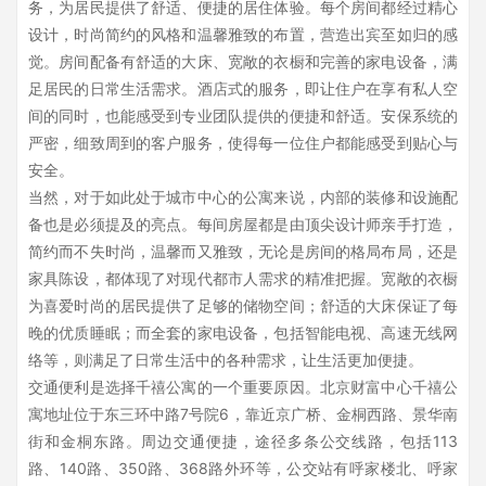
务，为居民提供了舒适、便捷的居住体验。每个房间都经过精心
设计，时尚简约的风格和温馨雅致的布置，营造出宾至如归的感
觉。房间配备有舒适的大床、宽敞的衣橱和完善的家电设备，满
足居民的日常生活需求。酒店式的服务，即让住户在享有私人空
间的同时，也能感受到专业团队提供的便捷和舒适。安保系统的
严密，细致周到的客户服务，使得每一位住户都能感受到贴心与
安全。
当然，对于如此处于城市中心的公寓来说，内部的装修和设施配
备也是必须提及的亮点。每间房屋都是由顶尖设计师亲手打造，
简约而不失时尚，温馨而又雅致，无论是房间的格局布局，还是
家具陈设，都体现了对现代都市人需求的精准把握。宽敞的衣橱
为喜爱时尚的居民提供了足够的储物空间；舒适的大床保证了每
晚的优质睡眠；而全套的家电设备，包括智能电视、高速无线网
络等，则满足了日常生活中的各种需求，让生活更加便捷。
交通便利是选择千禧公寓的一个重要原因。北京财富中心千禧公
寓地址位于东三环中路7号院6，靠近京广桥、金桐西路、景华南
街和金桐东路。周边交通便捷，途径多条公交线路，包括113
路、140路、350路、368路外环等，公交站有呼家楼北、呼家