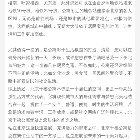
楼南、呼家楼西、关东店，此外您还可以在金台夕照地铁站搭乘
地铁10号线、地铁22号线。公寓附近的地铁站连接着北京的各大
区域，无论是前往机场，还是城市的其他重要地点，都极为便
捷。这样的城市中轴线，无疑大大节省了居民宝贵的时间，让生
活和工作更加高效。
尤其值得一提的，是公寓对于生活氛围的打造。清晨，您可以在
健身房开始新的一天，夜晚，或许您想在餐厅酒吧感受一下夜北
京的魅力，这一切都只在咫尺之遥。不仅如此，公寓还经常组织
不同主题的活动，比如文化沙龙，美食节，居民间的聚会等，不
断丰富着居民的社交生活。
综上所述，北京千禧公寓不仅是一个居住的空间，更是一种高品
质生活方式的代表。它将现代城市人的居住需求与梦想完美地结
合在一起，提供了一个安全、舒适、便捷、时尚的生活环境。若
您是追求精致生活、工作效率，或是社交网络广泛的现代人，北
京千禧公寓无疑是您居住的首选之地。
站在北京这座快速发展、充满活力的都市之中，北京千禧公寓是
您在繁忙生活中的一方净土，也是您展望未来的一个美好起点。