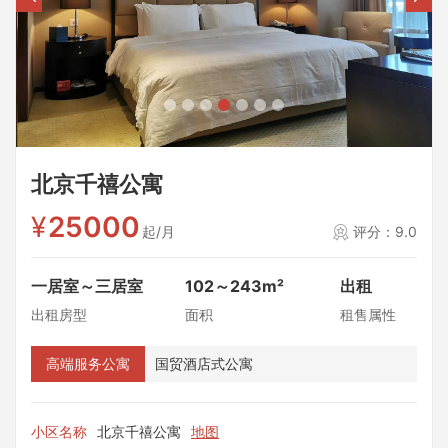
北京千禧公寓
¥
25000
起/月
评分：9.0
一居室～三居室
102～243m²
出租
出租房型
面积
租售属性
高端服务公寓
国贸酒店式公寓
小区名称
北京千禧公寓
地图