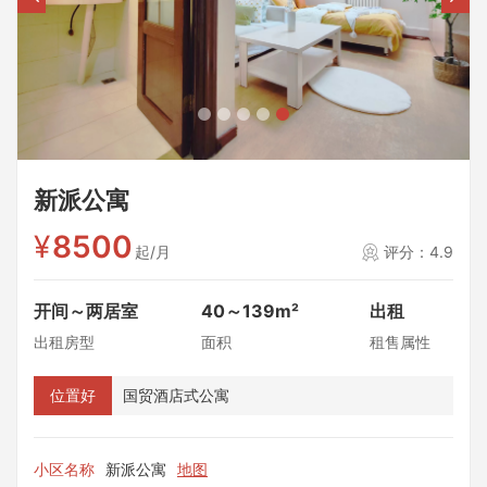
新派公寓
¥
8500
起/月
评分：4.9
开间～两居室
40～139m²
出租
出租房型
面积
租售属性
位置好
国贸酒店式公寓
小区名称
新派公寓
地图