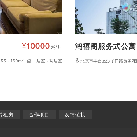
¥
10000
鸿禧阁服务式公寓
起/月
55～160m²
一居室～两居室
北京市丰台区沙子口路贾家花
端租房
合作项目
友情链接