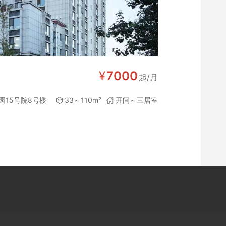
¥
7000
起/月
园15号院8号楼
33～110m²
开间～三居室