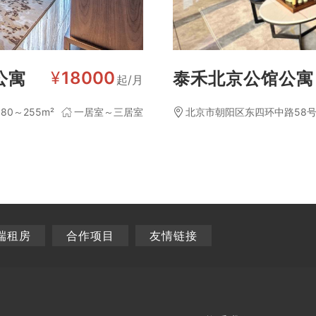
¥
18000
公寓
泰禾北京公馆公寓
起/月
80～255m²
一居室～三居室
北京市朝阳区东四环中路58
端租房
合作项目
友情链接