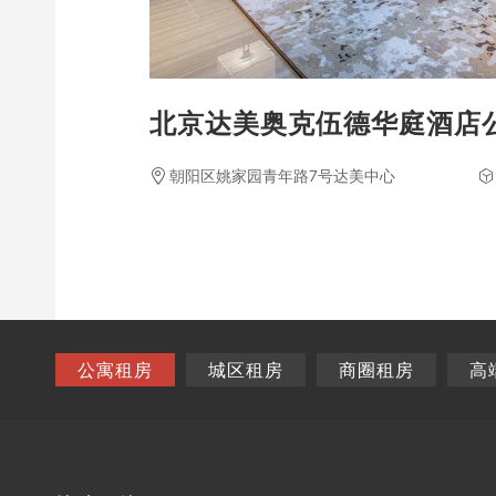
北京达美奥克伍德华庭酒店
朝阳区姚家园青年路7号达美中心
公寓租房
城区租房
商圈租房
高