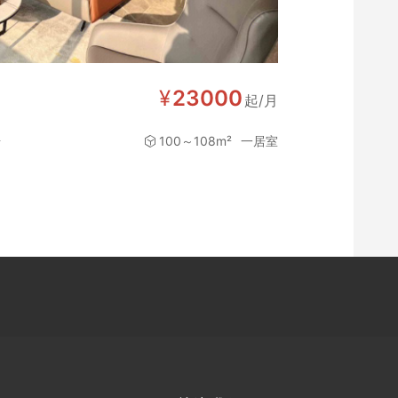
¥
23000
起/月
一居室
号
100～108m²