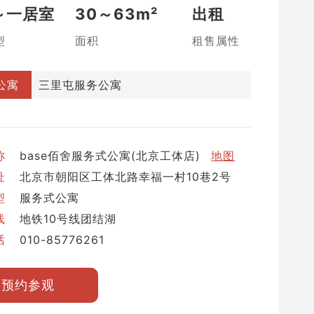
～一居室
30～63m²
出租
型
面积
租售属性
公寓
三里屯服务公寓
称
base佰舍服务式公寓(北京工体店)
地图
址
北京市朝阳区工体北路幸福一村10巷2号
型
服务式公寓
线
地铁10号线团结湖
话
010-85776261
预约参观