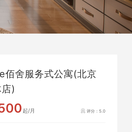
se佰舍服务式公寓(北京
店)
500
起/月
评分：5.0