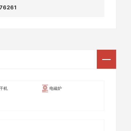
76261
烘干机
电磁炉