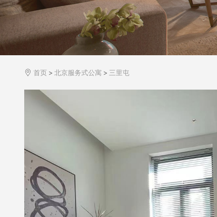
首页
>
北京服务式公寓
>
三里屯