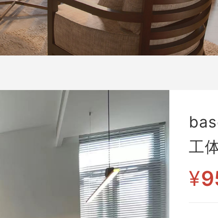
ba
工体
¥
9