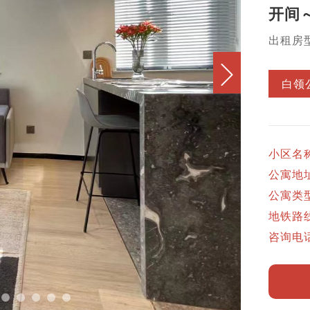
开间
出租房
白领
小区名
公寓地
公寓类
地铁路
咨询电